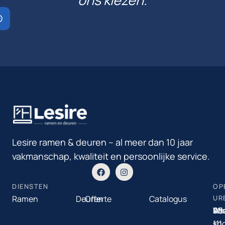
Lesire ramen & deuren – al meer dan 10 jaar
vakmanschap, kwaliteit en persoonlijke service.
DIENSTEN
OP
Ramen
Deuren
Offerte
Catalogus
UR
Ma
08
Ad
Wi
-
-
sh
111