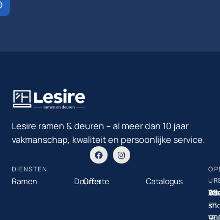
Lesire ramen & deuren – al meer dan 10 jaar
vakmanschap, kwaliteit en persoonlijke service.
DIENSTEN
OP
Ramen
Deuren
Offerte
Catalogus
UR
Ma
08
Ad
Wi
-
-
sh
111
Vri
18:
90