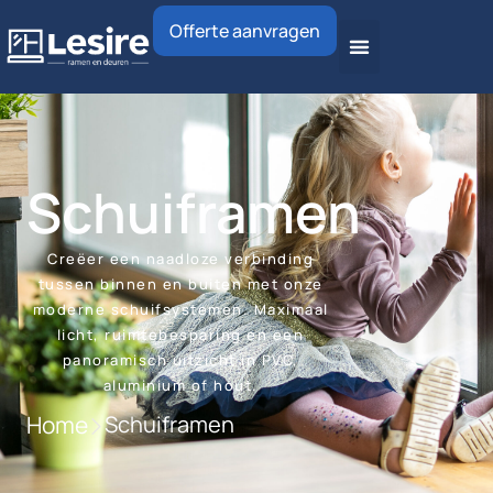
Offerte aanvragen
Schuiframen
Creëer een naadloze verbinding
tussen binnen en buiten met onze
moderne schuifsystemen. Maximaal
licht, ruimtebesparing en een
panoramisch uitzicht in PVC,
aluminium of hout.
Home
Schuiframen