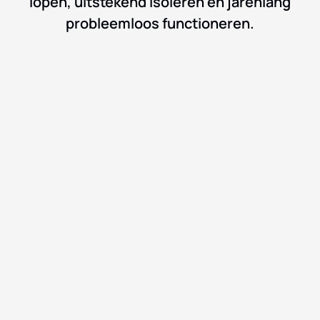
lopen, uitstekend isoleren en jarenlang
probleemloos functioneren.